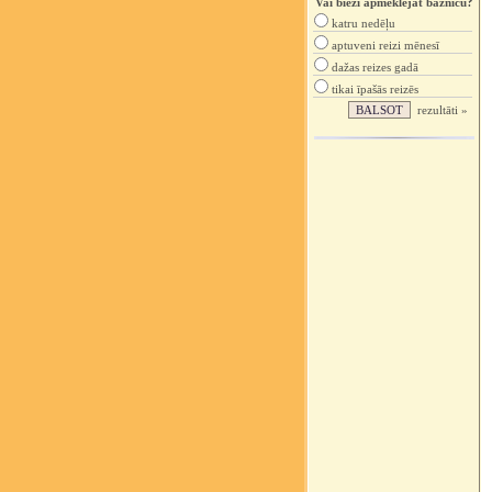
Vai bieži apmeklējat baznīcu?
katru nedēļu
aptuveni reizi mēnesī
dažas reizes gadā
tikai īpašās reizēs
rezultāti »