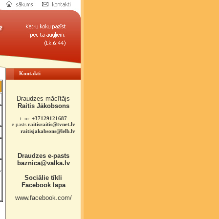
Kontakti
Draudzes mācītājs
Raitis Jākobsons
t. nr.
+37129121687
e pasts
raitisraitis@tvnet.lv
raitisjakabsons@lelb.lv
Draudzes e-pasts
baznica@valka.lv
Sociālie tīkli
Facebook lapa
www.facebook.com/