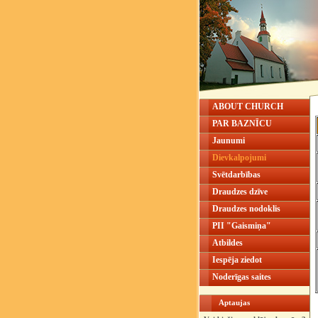
ABOUT CHURCH
PAR BAZNĪCU
Jaunumi
Dievkalpojumi
Svētdarbības
Draudzes dzīve
Draudzes nodoklis
PII "Gaismiņa"
Atbildes
Iespēja ziedot
Noderīgas saites
Aptaujas