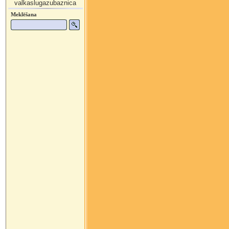
valkaslugazubaznica
Meklēšana