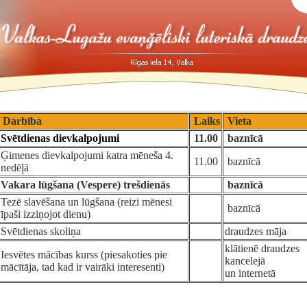
Darbība
Laiks
Vieta
Svētdienas dievkalpojumi
11.00
baznīcā
Ģimenes dievkalpojumi katra mēneša 4.
11.00
baznīcā
nedēļā
Vakara lūgšana (Vespere) trešdienās
baznīcā
Tezē slavēšana un lūgšana (reizi mēnesi
baznīcā
īpaši izziņojot dienu)
Svētdienas skoliņa
draudzes māja
klātienē draudzes
Iesvētes mācības kurss (piesakoties pie
kancelejā
mācītāja, tad kad ir vairāki interesenti)
un internetā