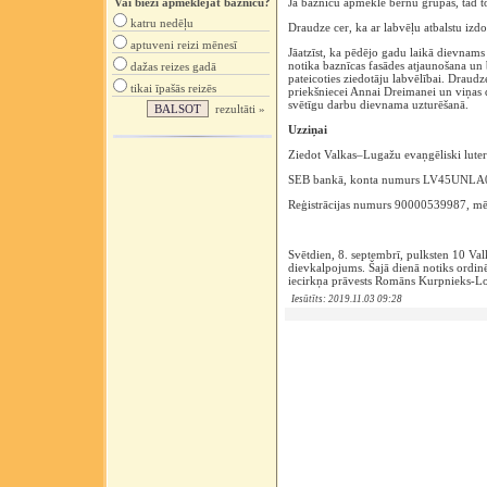
Vai bieži apmeklējat baznīcu?
Ja baznīcu apmeklē bērnu grupas, tad to
katru nedēļu
Draudze cer, ka ar labvēļu atbalstu izdo
aptuveni reizi mēnesī
Jāatzīst, ka pēdējo gadu laikā dievnam
notika baznīcas fasādes atjaunošana un 
dažas reizes gadā
pateicoties ziedotāju labvēlībai. Draudz
tikai īpašās reizēs
priekšniecei Annai Dreimanei un viņa
svētīgu darbu dievnama uzturēšanā.
rezultāti »
Uzziņai
Ziedot Valkas–Lugažu evaņgēliski luter
SEB bankā, konta numurs LV45UNL
Reģistrācijas numurs 90000539987, mēr
Svētdien, 8. septembrī, pulksten 10 Va
dievkalpojums. Šajā dienā notiks ordinēt
iecirkņa prāvests Romāns Kurpnieks-Lo
Iesūtīts: 2019.11.03 09:28