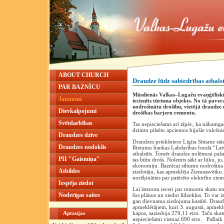
ABOUT CHURCH
Draudze lūdz sabiedrības atbals
PAR BAZNĪCU
Mūsdienās Valkas–Lugažu evaņģēliski lu
Jaunumi
iecienīts tūrisma objekts. No tā paver
nodrošinātu drošību, vietējā draudze 
Dievkalpojumi
drošības barjeru remontu.
Svētdarbības
Tas nepieciešams arī tāpēc, ka nākamgad
dzimto pilsētu apciemos bijušie valcēni
Draudzes dzīve
Draudzes priekšniece Ligita Sīmane stās
Draudzes nodoklis
Rietumu bankas Labdarības fondā “Latvi
atbalstīts. Tomēr draudze nolēmusi pašu 
PII "Gaismiņa"
tas būtu drošs. Nolemts sākt ar lūku, jo
ekonomiju. Baznīcai siltumu nodrošina z
Atbildes
ziedotāju, kas apmeklēja Ziemassvētku k
norēķināties par patērēto elektrību ziem
Iespēja ziedot
Lai īstenotu ieceri par remontu skatu to
Noderīgas saites
šos plānus un ziedot līdzekļus. To var i
gan dievnama ziedojuma kastītē. Draudz
apmeklētājiem, kuri 3. augustā, apmekl
Aptaujas
kapos, saziedoja 279,11 eiro. Taču skat
nepieciešami vismaz 690 eiro. Pašlaik s