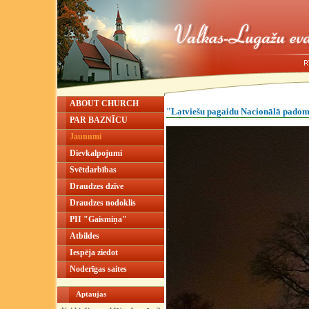
ABOUT CHURCH
"Latviešu pagaidu Nacionālā padom
PAR BAZNĪCU
Jaunumi
Dievkalpojumi
Svētdarbības
Draudzes dzīve
Draudzes nodoklis
PII "Gaismiņa"
Atbildes
Iespēja ziedot
Noderīgas saites
Aptaujas