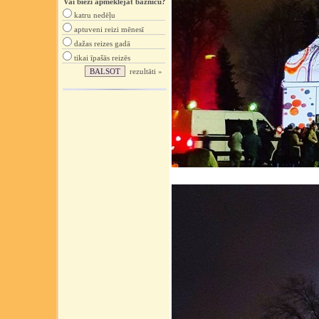
Vai bieži apmeklējat baznīcu?
katru nedēļu
aptuveni reizi mēnesī
dažas reizes gadā
tikai īpašās reizēs
rezultāti »