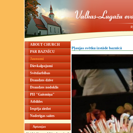
ABOUT CHURCH
Pļaujas svētku izstāde baznīcā
PAR BAZNĪCU
Jaunumi
Dievkalpojumi
Svētdarbības
Draudzes dzīve
Draudzes nodoklis
PII "Gaismiņa"
Atbildes
Iespēja ziedot
Noderīgas saites
Aptaujas