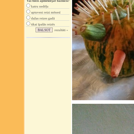
Vai bieži apmeklējat baznīcu?
katru nedēļu
aptuveni reizi mēnesī
dažas reizes gadā
tikai īpašās reizēs
rezultāti »